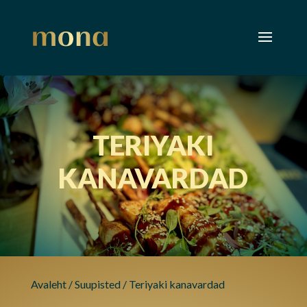
TERIYAKI
KANAVARDAD
Avaleht
/
Suupisted
/ Teriyaki kanavardad