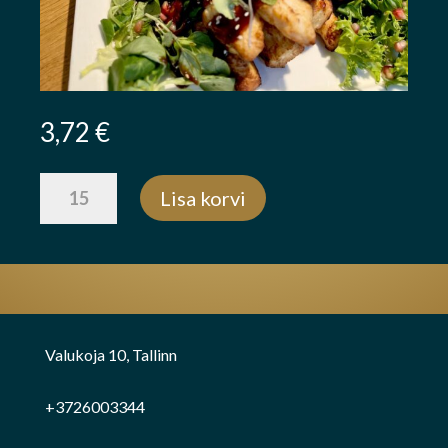
3,72
€
Teriyaki
Lisa korvi
kanavardad
kogus
Valukoja 10, Tallinn
+3726003344